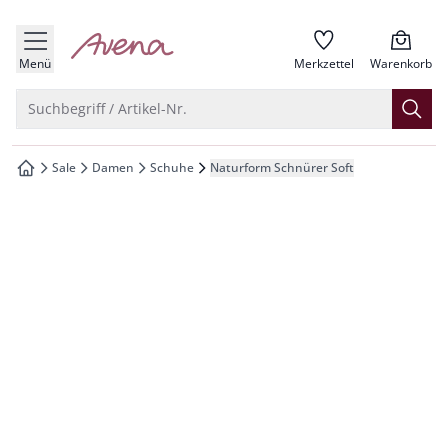
che springen
zur Startseite
vigation springen
Menü
Merkzettel
Warenkorb
inhalt springen
Suche öffnen
Suchbegriff / Artikel-Nr.
oter springen
Sale
Damen
Schuhe
Naturform Schnürer Soft
zur Startseite
hnellanmeldung springen