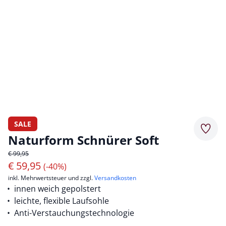
SALE
Merkz
Naturform Schnürer Soft
€ 99,95
€
59,95
(-40%)
inkl. Mehrwertsteuer und zzgl.
Versandkosten
innen weich gepolstert
leichte, flexible Laufsohle
Anti-Verstauchungstechnologie