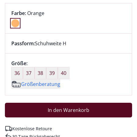
Farbauswahl:
aktuell ausgewählt:
Farbe:
Orange
Farbe Orange ausgewählt
Passform:
Schuhweite H
Dieser Artikel hat die Passform Schuhweite H. für Inf
Größenauswahl:
Größe:
nichts ausgewählt
36
37
38
39
40
Größenberatung
In den Warenkorb
Kostenlose Retoure
30 Tage Rückgaberecht