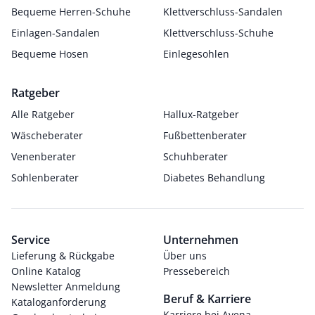
Bequeme Herren-Schuhe
Klettverschluss-Sandalen
Einlagen-Sandalen
Klettverschluss-Schuhe
Bequeme Hosen
Einlegesohlen
Ratgeber
Alle Ratgeber
Hallux-Ratgeber
Wäscheberater
Fußbettenberater
Venenberater
Schuhberater
Sohlenberater
Diabetes Behandlung
Service
Unternehmen
Lieferung & Rückgabe
Über uns
Online Katalog
Pressebereich
Newsletter Anmeldung
Beruf & Karriere
Kataloganforderung
Karriere bei Avena