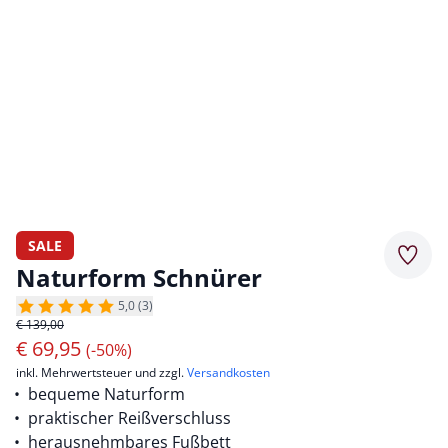
SALE
Merkz
Naturform Schnürer
5,0 (3)
€ 139,00
€
69,95
(-50%)
inkl. Mehrwertsteuer und zzgl.
Versandkosten
bequeme Naturform
praktischer Reißverschluss
herausnehmbares Fußbett