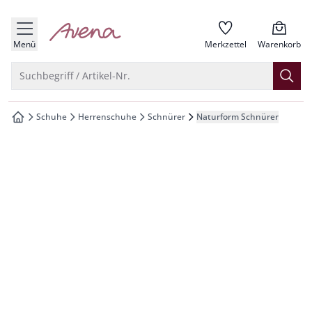
che springen
zur Startseite
vigation springen
Menü
Merkzettel
Warenkorb
inhalt springen
Suche öffnen
Suchbegriff / Artikel-Nr.
oter springen
Schuhe
Herrenschuhe
Schnürer
Naturform Schnürer
zur Startseite
hnellanmeldung springen