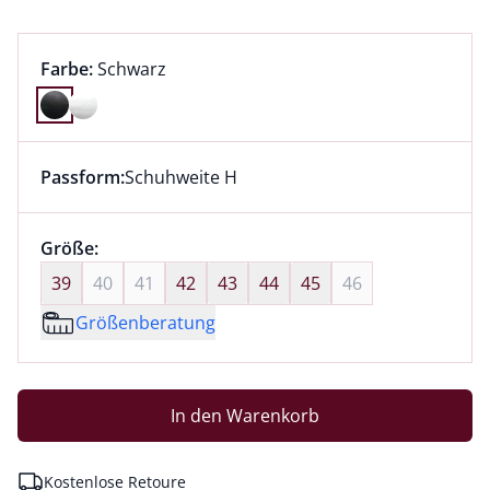
Farbauswahl:
aktuell ausgewählt:
Farbe:
Schwarz
Farbe Schwarz ausgewählt
Passform:
Schuhweite H
Dieser Artikel hat die Passform Schuhweite H. für Inf
Größenauswahl:
Größe:
nichts ausgewählt
39
40
41
42
43
44
45
46
Größenberatung
In den Warenkorb
Kostenlose Retoure