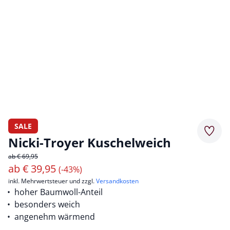
SALE
Merkz
Nicki-Troyer Kuschelweich
ab € 69,95
ab
€
39,95
(-43%)
inkl. Mehrwertsteuer und zzgl.
Versandkosten
hoher Baumwoll-Anteil
besonders weich
angenehm wärmend