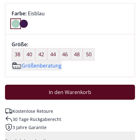
Farbauswahl:
aktuell ausgewählt:
Farbe:
Eisblau
Farbe Eisblau ausgewählt
Größenauswahl:
Größe:
nichts ausgewählt
38
40
42
44
46
48
50
Größenberatung
In den Warenkorb
Kostenlose Retoure
30 Tage Rückgaberecht
3 Jahre Garantie