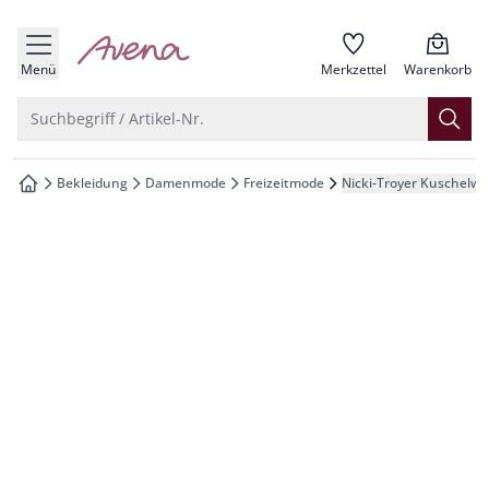
che springen
zur Startseite
vigation springen
Menü
Merkzettel
Warenkorb
inhalt springen
Suche öffnen
Suchbegriff / Artikel-Nr.
oter springen
Bekleidung
Damenmode
Freizeitmode
Nicki-Troyer Kuschelwe
zur Startseite
hnellanmeldung springen