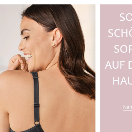
S
SCH
SO
AUF 
HA
Nah