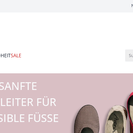
HEIT
SALE
Su
SANFTE
LEITER FÜR
SIBLE FÜSSE