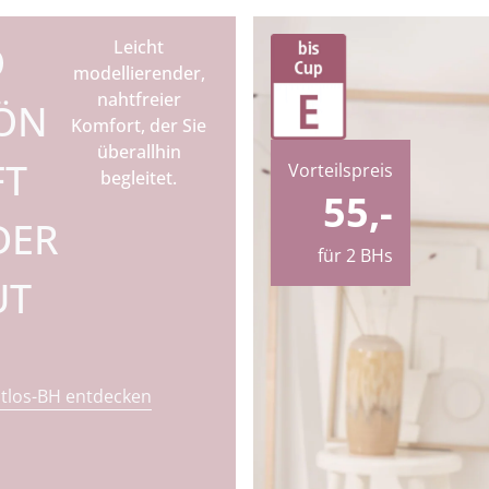
Leicht
O
modellierender,
nahtfreier
ÖN
Komfort, der Sie
überallhin
FT
Vorteilspreis
begleitet.
55,-
DER
für 2 BHs
UT
tlos-BH entdecken