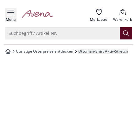
che springen
zur Startseite
vigation springen
Menü
Merkzettel
Warenkorb
inhalt springen
Suche öffnen
Suchbegriff / Artikel-Nr.
oter springen
Günstige Osterpreise entdecken
Ottoman-Shirt Aktiv-Stretch
zur Startseite
hnellanmeldung springen