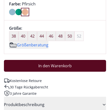
Farbauswahl:
aktuell ausgewählt:
Farbe:
Pfirsich
Farbe Pfirsich ausgewählt
Größenauswahl:
Größe:
nichts ausgewählt
38
40
42
44
46
48
50
52
Größenberatung
In den Warenkorb
Kostenlose Retoure
30 Tage Rückgaberecht
3 Jahre Garantie
Produktbeschreibung