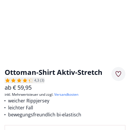
Ottoman-Shirt Aktiv-Stretch
Merkz
4,3 (3)
ab
€
59,95
inkl. Mehrwertsteuer und zzgl.
Versandkosten
weicher Rippjersey
leichter Fall
bewegungsfreundlich bi-elastisch