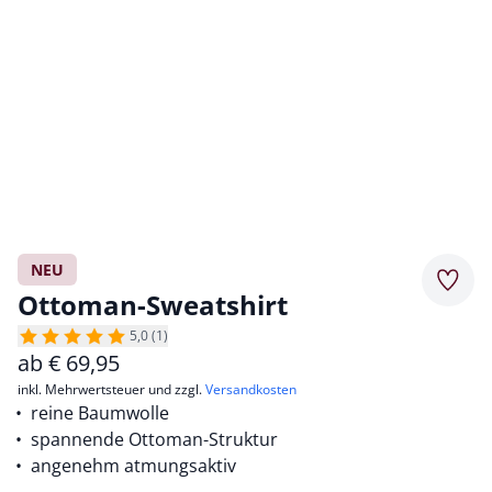
NEU
Merkz
Ottoman-Sweatshirt
5,0 (1)
ab
€
69,95
inkl. Mehrwertsteuer und zzgl.
Versandkosten
reine Baumwolle
spannende Ottoman-Struktur
angenehm atmungsaktiv