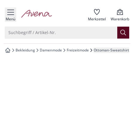
che springen
zur Startseite
vigation springen
Menü
Merkzettel
Warenkorb
inhalt springen
Suche öffnen
Suchbegriff / Artikel-Nr.
oter springen
Bekleidung
Damenmode
Freizeitmode
Ottoman-Sweatshirt
zur Startseite
hnellanmeldung springen