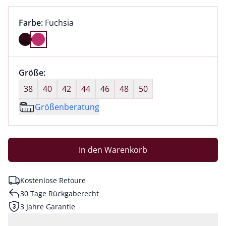
Farbauswahl:
aktuell ausgewählt:
Farbe:
Fuchsia
Farbe Fuchsia ausgewählt
Größenauswahl:
Größe:
nichts ausgewählt
38
40
42
44
46
48
50
Größenberatung
In den Warenkorb
Kostenlose Retoure
30 Tage Rückgaberecht
3 Jahre Garantie