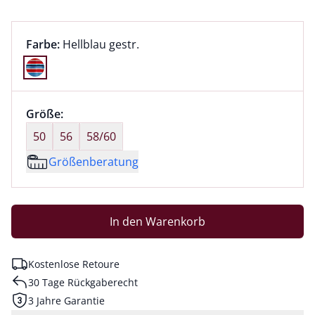
Farbauswahl:
aktuell ausgewählt:
Farbe:
Hellblau gestr.
Farbe Hellblau gestr. ausgewählt
Größenauswahl:
Größe:
nichts ausgewählt
50
56
58/60
Größenberatung
In den Warenkorb
Kostenlose Retoure
30 Tage Rückgaberecht
3 Jahre Garantie