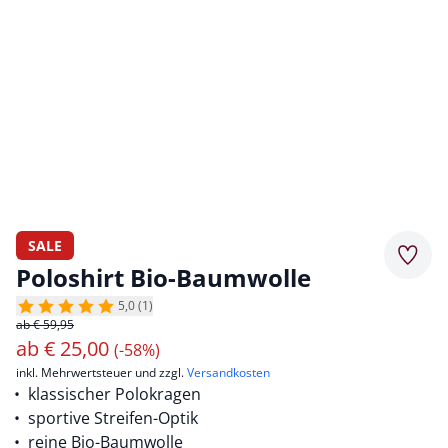
SALE
Merkz
Poloshirt Bio-Baumwolle
5,0 (1)
ab € 59,95
ab
€
25,00
(-58%)
inkl. Mehrwertsteuer und zzgl.
Versandkosten
klassischer Polokragen
sportive Streifen-Optik
reine Bio-Baumwolle