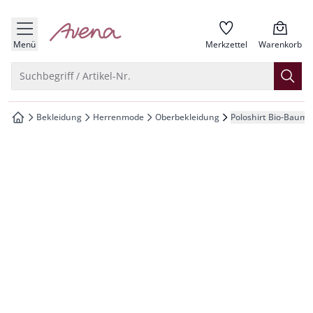
che springen
zur Startseite
vigation springen
Menü
Merkzettel
Warenkorb
inhalt springen
Suche öffnen
Suchbegriff / Artikel-Nr.
oter springen
Bekleidung
Herrenmode
Oberbekleidung
Poloshirt Bio-Baumw
zur Startseite
hnellanmeldung springen