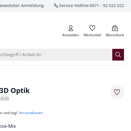
Newsletter-Anmeldung
Service-Hotline:
0671 - 92 022 022
anrufen
Anmelden
Merkzettel
Warenkorb
Suche öffnen
chbegriff / Artikel-Nr.
 3D Optik
Merkze
5,0 (2)
er und zzgl.
Versandkosten
kose-Mix