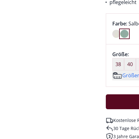
pflegeleicht
Farbauswah
aktu
Farbe:
Salb
Farbe Salb
Größenaus
Größe:
nic
38
40
Größe
Kostenlose 
30 Tage Rüc
3 Jahre Gara