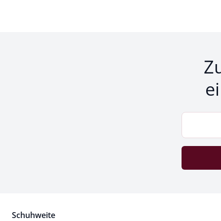
Z
e
Schuhweite