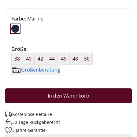
Farbauswahl:
aktuell ausgewählt:
Farbe:
Marine
Farbe Marine ausgewählt
Größenauswahl:
Größe:
nichts ausgewählt
38
40
42
44
46
48
50
Größenberatung
In den Warenkorb
Kostenlose Retoure
30 Tage Rückgaberecht
3 Jahre Garantie