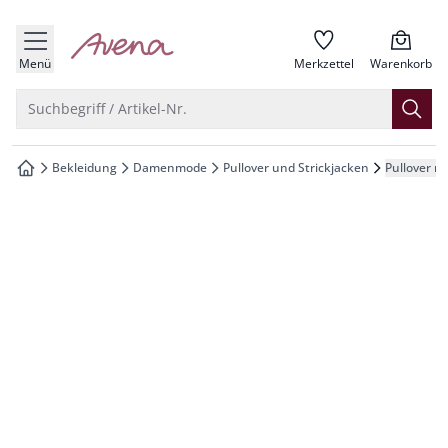
che springen
zur Startseite
vigation springen
Menü
Merkzettel
Warenkorb
inhalt springen
Suche öffnen
Suchbegriff / Artikel-Nr.
oter springen
Bekleidung
Damenmode
Pullover und Strickjacken
Pullover mi
zur Startseite
hnellanmeldung springen