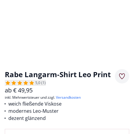
Rabe Langarm-Shirt Leo Print
Merkz
5,0 (1)
ab
€
49,95
inkl. Mehrwertsteuer und zzgl.
Versandkosten
weich fließende Viskose
modernes Leo-Muster
dezent glänzend