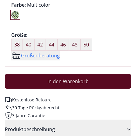
Farbauswahl:
aktuell ausgewählt:
Farbe:
Multicolor
Farbe Multicolor ausgewählt
Größenauswahl:
Größe:
nichts ausgewählt
38
40
42
44
46
48
50
Größenberatung
In den Warenkorb
Kostenlose Retoure
30 Tage Rückgaberecht
3 Jahre Garantie
Produktbeschreibung