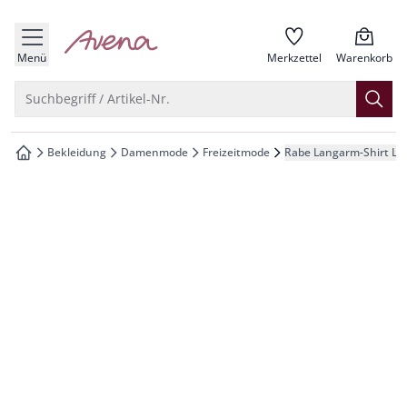
che springen
zur Startseite
vigation springen
Menü
Merkzettel
Warenkorb
inhalt springen
Suche öffnen
Suchbegriff / Artikel-Nr.
oter springen
Bekleidung
Damenmode
Freizeitmode
Rabe Langarm-Shirt Leo
zur Startseite
hnellanmeldung springen