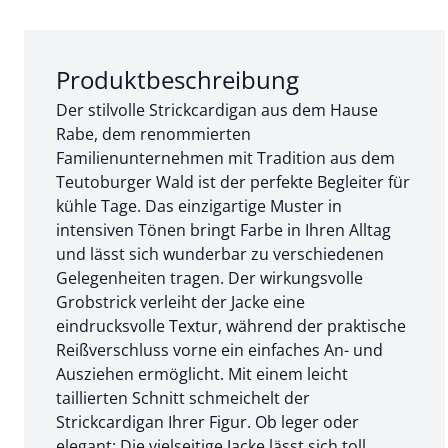
Abschnitt 1 von 3:
Produktbeschreibung
Der stilvolle Strickcardigan aus dem Hause
Rabe, dem renommierten
Familienunternehmen mit Tradition aus dem
Teutoburger Wald ist der perfekte Begleiter für
kühle Tage. Das einzigartige Muster in
intensiven Tönen bringt Farbe in Ihren Alltag
und lässt sich wunderbar zu verschiedenen
Gelegenheiten tragen. Der wirkungsvolle
Grobstrick verleiht der Jacke eine
eindrucksvolle Textur, während der praktische
Reißverschluss vorne ein einfaches An- und
Ausziehen ermöglicht. Mit einem leicht
taillierten Schnitt schmeichelt der
Strickcardigan Ihrer Figur. Ob leger oder
elegant: Die vielseitige Jacke lässt sich toll