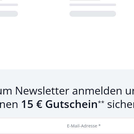
Loading...
um Newsletter anmelden u
inen
15 € Gutschein
siche
**
E-Mail-Adresse *