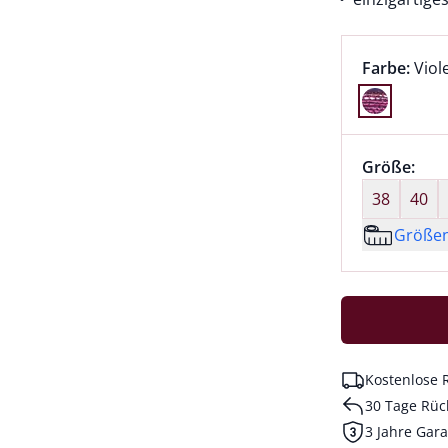
Farbauswah
aktu
Farbe:
Viol
Farbe Viole
Größenaus
Größe:
nic
38
40
Größe
Kostenlose 
30 Tage Rüc
3 Jahre Gara