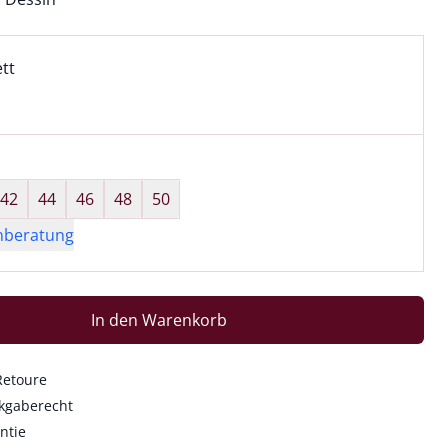
l:
ell ausgewählt:
ett
tt ausgewählt
wahl:
hts ausgewählt
42
44
46
48
50
nberatung
In den Warenkorb
Retoure
kgaberecht
ntie