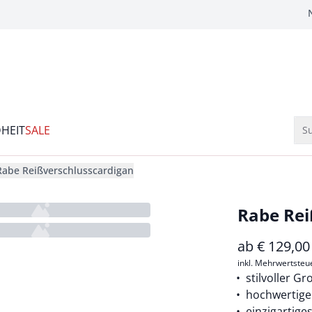
HEIT
SALE
Su
Rabe Reißverschlusscardigan
Rabe Rei
ab
€
129,00
inkl. Mehrwertsteu
stilvoller Gr
hochwertige
einzigartige