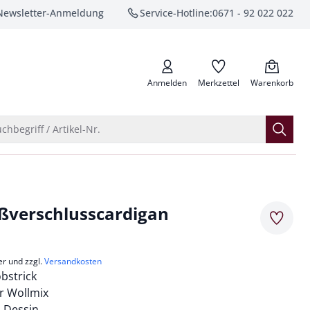
Newsletter-Anmeldung
Service-Hotline:
0671 - 92 022 022
anrufen
Anmelden
Merkzettel
Warenkorb
Suche öffnen
chbegriff / Artikel-Nr.
ßverschlusscardigan
Merkze
er und zzgl.
Versandkosten
obstrick
r Wollmix
s Dessin