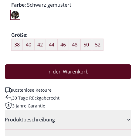
Farbauswahl:
aktuell ausgewählt:
Farbe:
Schwarz gemustert
Farbe Schwarz gemustert ausgewählt
Größenauswahl:
Größe:
nichts ausgewählt
38
40
42
44
46
48
50
52
In den Warenkorb
Kostenlose Retoure
30 Tage Rückgaberecht
3 Jahre Garantie
Produktbeschreibung