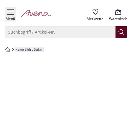
che springen
zur Startseite
vigation springen
Menü
Merkzettel
Warenkorb
inhalt springen
Suche öffnen
Suchbegriff / Artikel-Nr.
oter springen
Rabe Shirt Safari
zur Startseite
hnellanmeldung springen