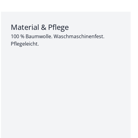
Abschnitt 3 von 3:
Material & Pflege
100 % Baumwolle. Waschmaschinenfest.
Pflegeleicht.