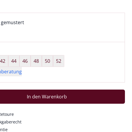
l:
ell ausgewählt:
 gemustert
 gemustert ausgewählt
wahl:
hts ausgewählt
42
44
46
48
50
52
nberatung
In den Warenkorb
Retoure
kgaberecht
ntie