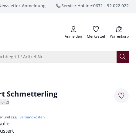
Newsletter-Anmeldung
Service-Hotline:
0671 - 92 022 022
anrufen
Anmelden
Merkzettel
Warenkorb
Suche öffnen
chbegriff / Artikel-Nr.
rt Schmetterling
Merkze
5,0 (2)
er und zzgl.
Versandkosten
olle
ustert