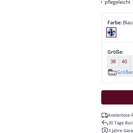
pflegeleicht
Farbauswah
aktu
Farbe:
Blau
Farbe Blau
Größenaus
Größe:
nic
38
40
Größe
Kostenlose 
30 Tage Rüc
3 Jahre Gara