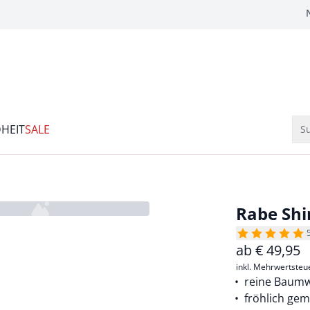
HEIT
SALE
Su
Rabe Shi
ab
€
49,95
inkl. Mehrwertsteu
reine Baumw
fröhlich gem