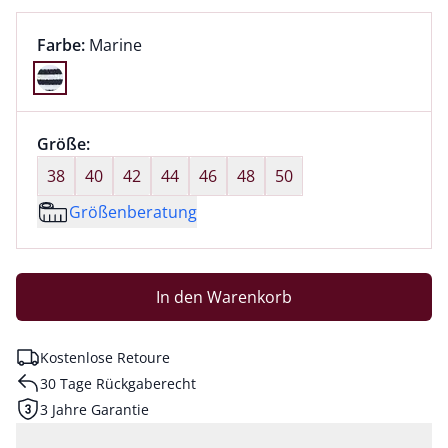
Farbauswahl:
aktuell ausgewählt:
Farbe:
Marine
Farbe Marine ausgewählt
Größenauswahl:
Größe:
nichts ausgewählt
38
40
42
44
46
48
50
Größenberatung
In den Warenkorb
Kostenlose Retoure
30 Tage Rückgaberecht
3 Jahre Garantie