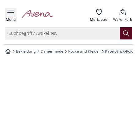
che springen
zur Startseite
vigation springen
Menü
Merkzettel
Warenkorb
inhalt springen
Suche öffnen
Suchbegriff / Artikel-Nr.
oter springen
Bekleidung
Damenmode
Röcke und Kleider
Rabe Strick-Polo-K
zur Startseite
hnellanmeldung springen