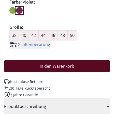
Farbauswahl:
aktuell ausgewählt:
Farbe:
Violett
Farbe Violett ausgewählt
Größenauswahl:
Größe:
nichts ausgewählt
38
40
42
44
46
48
50
Größenberatung
In den Warenkorb
Kostenlose Retoure
30 Tage Rückgaberecht
3 Jahre Garantie
Produktbeschreibung