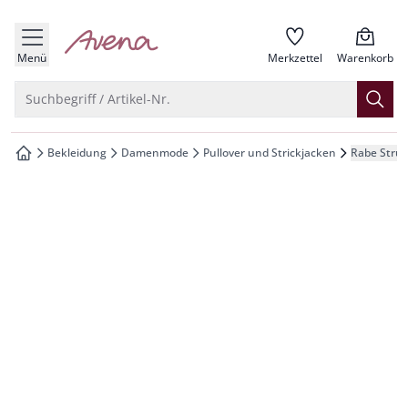
che springen
zur Startseite
vigation springen
Menü
Merkzettel
Warenkorb
inhalt springen
Suche öffnen
Suchbegriff / Artikel-Nr.
oter springen
Bekleidung
Damenmode
Pullover und Strickjacken
Rabe Struk
zur Startseite
hnellanmeldung springen