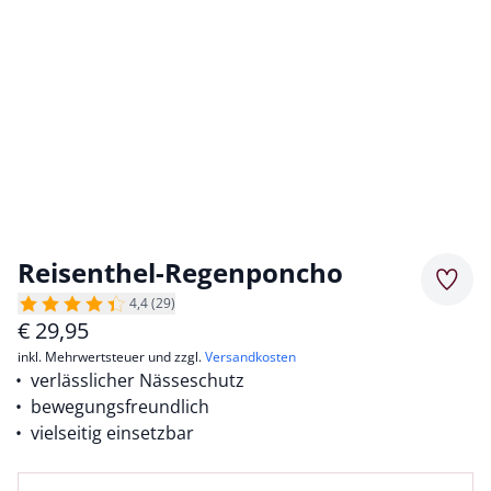
Reisenthel-Regenponcho
Merkz
4,4 (29)
€
29,95
inkl. Mehrwertsteuer und zzgl.
Versandkosten
verlässlicher Nässeschutz
bewegungsfreundlich
vielseitig einsetzbar