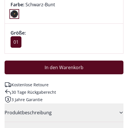
Farbauswahl:
aktuell ausgewählt:
Farbe:
Schwarz-Bunt
Farbe Schwarz-Bunt ausgewählt
Größenauswahl:
Größe 01 ausgewählt
Größe:
aktuell ausgewählt: 01
01
In den Warenkorb
Kostenlose Retoure
30 Tage Rückgaberecht
3 Jahre Garantie
Produktbeschreibung