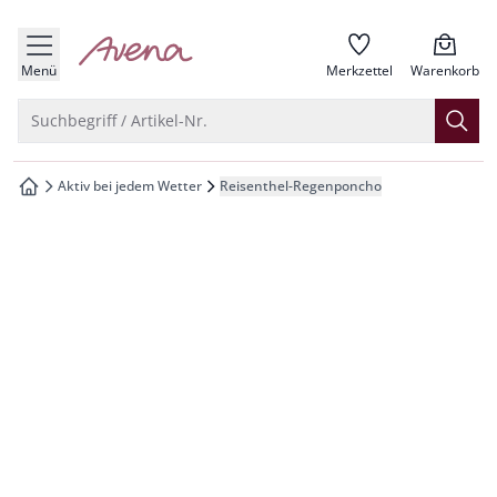
che springen
zur Startseite
vigation springen
Menü
Merkzettel
Warenkorb
inhalt springen
Suche öffnen
Suchbegriff / Artikel-Nr.
oter springen
Aktiv bei jedem Wetter
Reisenthel-Regenponcho
zur Startseite
hnellanmeldung springen