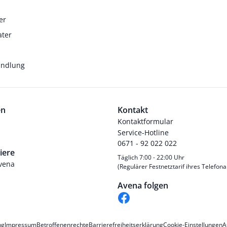
er
ater
andlung
en
Kontakt
Kontaktformular
Service-Hotline
0671 - 92 022 022
iere
Täglich 7:00 - 22:00 Uhr
Avena
(Regulärer Festnetztarif ihres Telefona
Avena folgen
ng
Impressum
Betroffenenrechte
Barrierefreiheitserklärung
Cookie-Einstellungen
A