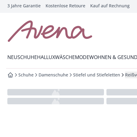
3 Jahre Garantie
Kostenlose Retoure
Kauf auf Rechnung
che springen
vigation springen
inhalt springen
zur Startseite
oter springen
Wechsel in das Menü mit Pfeil-Runter Taste
hnellanmeldung springen
NEU
SCHUHE
HALLUX
WÄSCHE
MODE
WOHNEN & GESUND
Schuhe
Damenschuhe
Stiefel und Stiefeletten
Reißv
zur Startseite