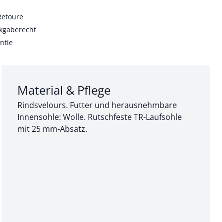
Retoure
kgaberecht
ntie
Abschnitt 3 von 3:
Material & Pflege
Rindsvelours. Futter und herausnehmbare
Innensohle: Wolle. Rutschfeste TR-Laufsohle
mit 25 mm-Absatz.