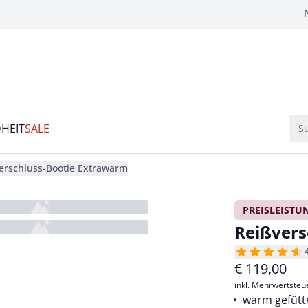
HEIT
SALE
Su
erschluss-Bootie Extrawarm
PREISLEISTU
Reißvers
€
119,00
inkl. Mehrwertsteu
warm gefütt