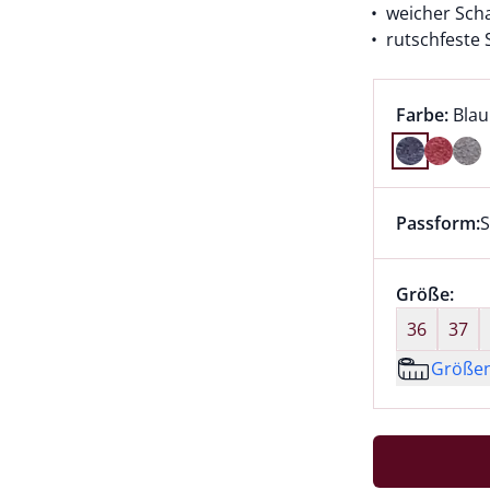
weicher Sch
rutschfeste 
Farbauswah
aktu
Farbe:
Blau
Farbe Blau
Passform:
S
Dieser Arti
Größenaus
Größe:
nic
36
37
Größe