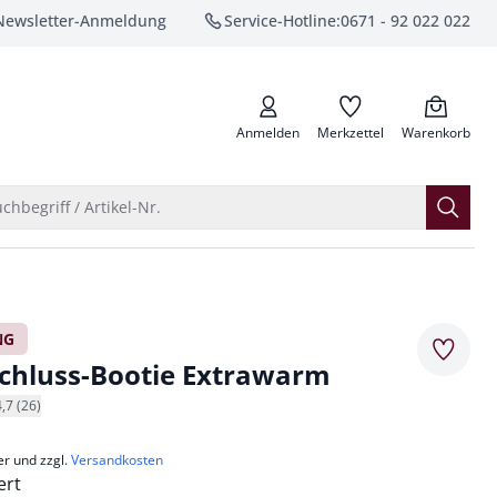
Newsletter-Anmeldung
Service-Hotline:
0671 - 92 022 022
anrufen
Anmelden
Merkzettel
Warenkorb
Suche öffnen
chbegriff / Artikel-Nr.
NG
Merkze
chluss-Bootie Extrawarm
4,7 (26)
er und zzgl.
Versandkosten
ert