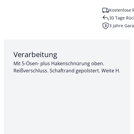
Kostenlose 
30 Tage Rüc
3 Jahre Gara
Abschnitt 2 von 3:
Verarbeitung
Mit 5-Ösen- plus Hakenschnürung oben.
Reißverschluss. Schaftrand gepolstert. Weite H.