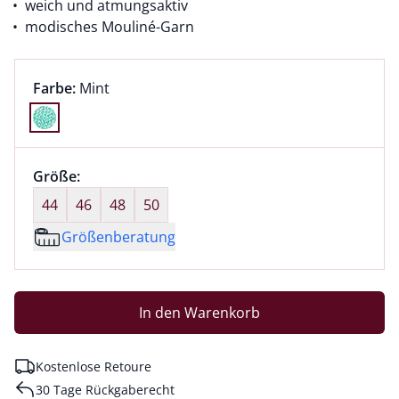
weich und atmungsaktiv
modisches Mouliné-Garn
Farbauswahl:
aktuell ausgewählt:
Farbe:
Mint
Farbe Mint ausgewählt
Größenauswahl:
Größe:
nichts ausgewählt
44
46
48
50
Größenberatung
In den Warenkorb
Kostenlose Retoure
30 Tage Rückgaberecht