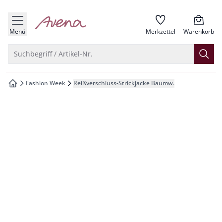
che springen
zur Startseite
vigation springen
Menü
Merkzettel
Warenkorb
inhalt springen
Suche öffnen
Suchbegriff / Artikel-Nr.
oter springen
Fashion Week
Reißverschluss-Strickjacke Baumw.
zur Startseite
hnellanmeldung springen