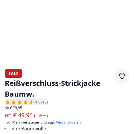
SALE
Merkz
Reißverschluss-Strickjacke
Baumw.
4,6 (15)
ab € 79,95
ab
€
49,95
(-38%)
inkl. Mehrwertsteuer und zzgl.
Versandkosten
reine Baumwolle