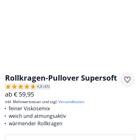
Rollkragen-Pullover Supersoft
Merkz
4,8 (45)
ab
€
59,95
inkl. Mehrwertsteuer und zzgl.
Versandkosten
feiner Viskosemix
weich und atmungsaktiv
wärmender Rollkragen