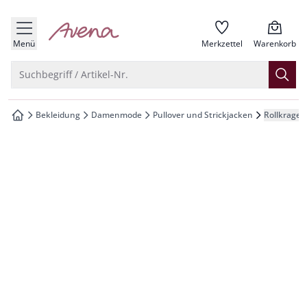
che springen
zur Startseite
vigation springen
Menü
Merkzettel
Warenkorb
inhalt springen
Suche öffnen
Suchbegriff / Artikel-Nr.
oter springen
Bekleidung
Damenmode
Pullover und Strickjacken
Rollkragen
zur Startseite
hnellanmeldung springen