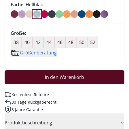
Farbauswahl:
aktuell ausgewählt:
Farbe:
Hellblau
Farbe Hellblau ausgewählt
Größenauswahl:
Größe:
nichts ausgewählt
38
40
42
44
46
48
50
52
Größenberatung
In den Warenkorb
Kostenlose Retoure
30 Tage Rückgaberecht
3 Jahre Garantie
Produktbeschreibung