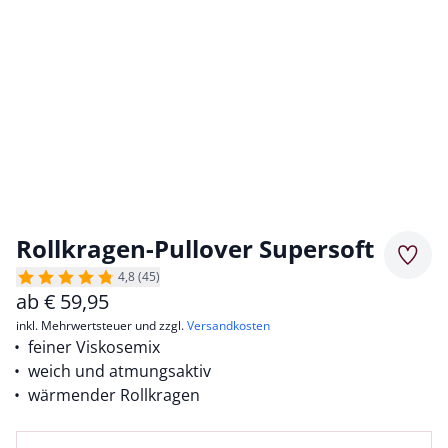
Rollkragen-Pullover Supersoft
Merkz
4,8 (45)
ab
€
59,95
inkl. Mehrwertsteuer und zzgl.
Versandkosten
feiner Viskosemix
weich und atmungsaktiv
wärmender Rollkragen