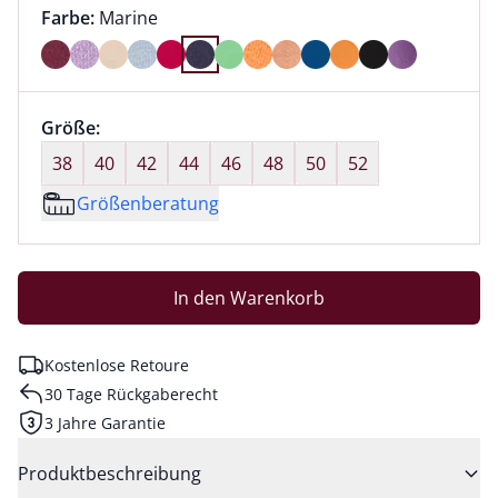
Farbauswahl:
aktuell ausgewählt:
Farbe:
Marine
Farbe Marine ausgewählt
Größenauswahl:
Größe:
nichts ausgewählt
38
40
42
44
46
48
50
52
Größenberatung
In den Warenkorb
Kostenlose Retoure
30 Tage Rückgaberecht
3 Jahre Garantie
Produktbeschreibung