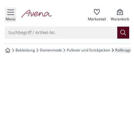
che springen
zur Startseite
vigation springen
Menü
Merkzettel
Warenkorb
inhalt springen
Suche öffnen
Suchbegriff / Artikel-Nr.
oter springen
Bekleidung
Damenmode
Pullover und Strickjacken
Rollkragen
zur Startseite
hnellanmeldung springen