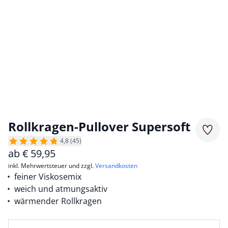
Rollkragen-Pullover Supersoft
Merkz
4,8 (45)
ab
€
59,95
inkl. Mehrwertsteuer und zzgl.
Versandkosten
feiner Viskosemix
weich und atmungsaktiv
wärmender Rollkragen