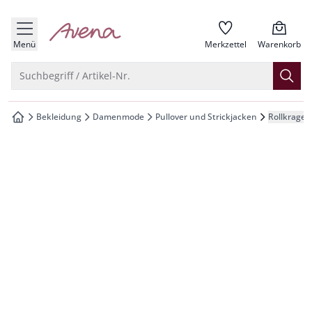
che springen
zur Startseite
vigation springen
Menü
Merkzettel
Warenkorb
inhalt springen
Suche öffnen
Suchbegriff / Artikel-Nr.
oter springen
Bekleidung
Damenmode
Pullover und Strickjacken
Rollkragen
zur Startseite
hnellanmeldung springen