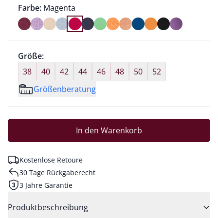
Farbauswahl:
aktuell ausgewählt:
Farbe:
Magenta
Farbe Magenta ausgewählt
Größenauswahl:
Größe:
nichts ausgewählt
38
40
42
44
46
48
50
52
Größenberatung
In den Warenkorb
Kostenlose Retoure
30 Tage Rückgaberecht
3 Jahre Garantie
Produktbeschreibung