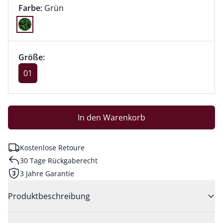
Farbauswahl:
aktuell ausgewählt:
Farbe:
Grün
Farbe Grün ausgewählt
Größenauswahl:
Größe 01 ausgewählt
Größe:
aktuell ausgewählt: 01
01
In den Warenkorb
Kostenlose Retoure
30 Tage Rückgaberecht
3 Jahre Garantie
Produktbeschreibung