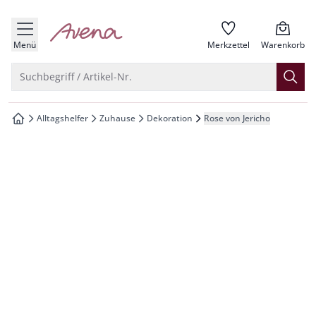
che springen
zur Startseite
vigation springen
Menü
Merkzettel
Warenkorb
inhalt springen
Suche öffnen
Suchbegriff / Artikel-Nr.
oter springen
Alltagshelfer
Zuhause
Dekoration
Rose von Jericho
zur Startseite
hnellanmeldung springen