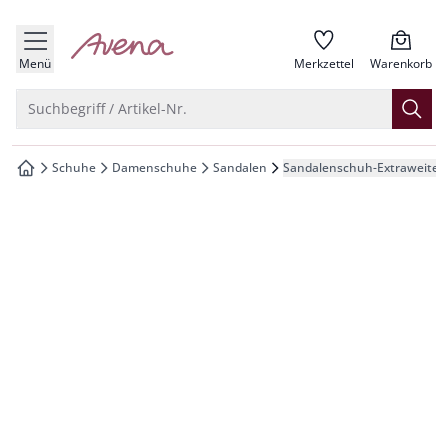
che springen
zur Startseite
vigation springen
Menü
Merkzettel
Warenkorb
inhalt springen
Suche öffnen
Suchbegriff / Artikel-Nr.
oter springen
Schuhe
Damenschuhe
Sandalen
Sandalenschuh-Extraweite
zur Startseite
hnellanmeldung springen