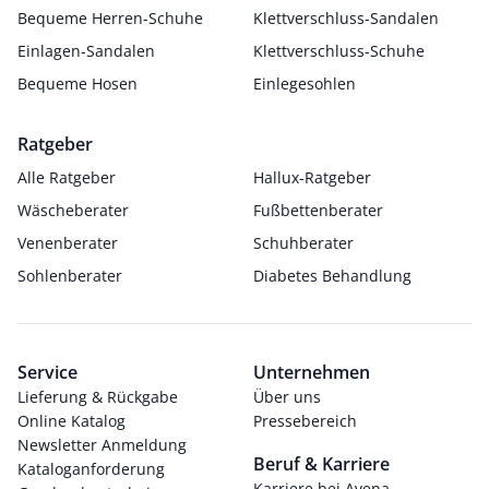
Bequeme Herren-Schuhe
Klettverschluss-Sandalen
Einlagen-Sandalen
Klettverschluss-Schuhe
Bequeme Hosen
Einlegesohlen
Ratgeber
Alle Ratgeber
Hallux-Ratgeber
Wäscheberater
Fußbettenberater
Venenberater
Schuhberater
Sohlenberater
Diabetes Behandlung
Service
Unternehmen
Lieferung & Rückgabe
Über uns
Online Katalog
Pressebereich
Newsletter Anmeldung
Beruf & Karriere
Kataloganforderung
Karriere bei Avena