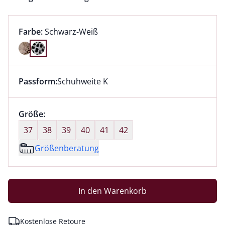
Farbauswahl:
aktuell ausgewählt:
Farbe:
Schwarz-Weiß
Farbe Schwarz-Weiß ausgewählt
Passform:
Schuhweite K
Dieser Artikel hat die Passform Schuhweite K. für Inf
Größenauswahl:
Größe:
nichts ausgewählt
37
38
39
40
41
42
Größenberatung
In den Warenkorb
Kostenlose Retoure