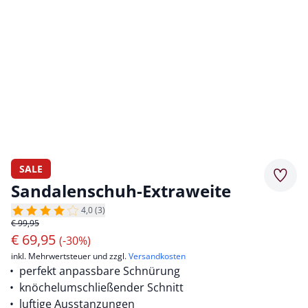
SALE
Merkz
Sandalenschuh-Extraweite
4,0 (3)
€ 99,95
€
69,95
(-30%)
inkl. Mehrwertsteuer und zzgl.
Versandkosten
perfekt anpassbare Schnürung
knöchelumschließender Schnitt
luftige Ausstanzungen