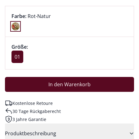
Farbauswahl:
aktuell ausgewählt:
Farbe:
Rot-Natur
Farbe Rot-Natur ausgewählt
Größenauswahl:
Größe 01 ausgewählt
Größe:
aktuell ausgewählt: 01
01
In den Warenkorb
Kostenlose Retoure
30 Tage Rückgaberecht
3 Jahre Garantie
Produktbeschreibung