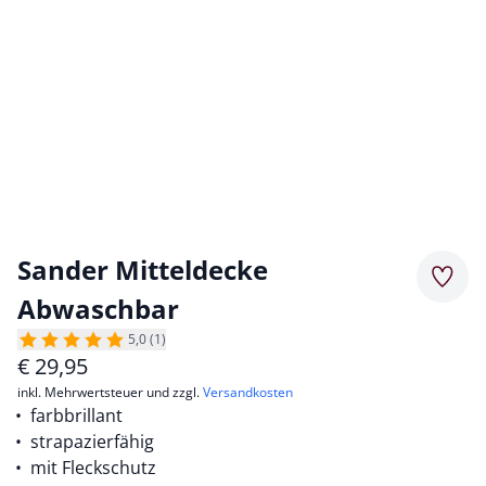
Sander Mitteldecke
Merkz
Abwaschbar
5,0 (1)
€
29,95
inkl. Mehrwertsteuer und zzgl.
Versandkosten
farbbrillant
strapazierfähig
mit Fleckschutz