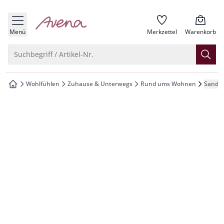
che springen
zur Startseite
vigation springen
Menü
Merkzettel
Warenkorb
inhalt springen
Suche öffnen
Suchbegriff / Artikel-Nr.
oter springen
Wohlfühlen
Zuhause & Unterwegs
Rund ums Wohnen
Sander
zur Startseite
hnellanmeldung springen