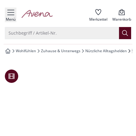
che springen
zur Startseite
vigation springen
Menü
Merkzettel
Warenkorb
inhalt springen
Suche öffnen
Suchbegriff / Artikel-Nr.
oter springen
Wohlfühlen
Zuhause & Unterwegs
Nützliche Alltagshelden
Sa
zur Startseite
hnellanmeldung springen
Video