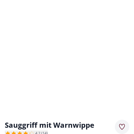
Sauggriff mit Warnwippe
Merkz
4,2 (14)