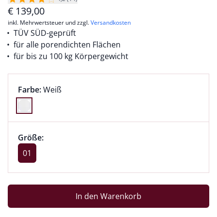
€
139,00
inkl. Mehrwertsteuer und zzgl.
Versandkosten
TÜV SÜD-geprüft
für alle porendichten Flächen
für bis zu 100 kg Körpergewicht
Farbauswahl:
aktuell ausgewählt:
Farbe:
Weiß
Farbe Weiß ausgewählt
Größenauswahl:
Größe 01 ausgewählt
Größe:
aktuell ausgewählt: 01
01
In den Warenkorb