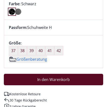
Farbauswahl:
aktuell ausgewählt:
Farbe:
Schwarz
Farbe Schwarz ausgewählt
Passform:
Schuhweite H
Dieser Artikel hat die Passform Schuhweite H. für Inf
Größenauswahl:
Größe:
nichts ausgewählt
37
38
39
40
41
42
Größenberatung
In den Warenkorb
Kostenlose Retoure
30 Tage Rückgaberecht
3 Jahre Garantie