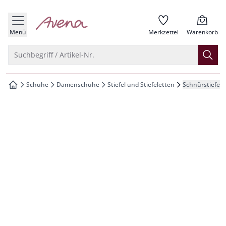
che springen
zur Startseite
vigation springen
Menü
Merkzettel
Warenkorb
inhalt springen
Suche öffnen
Suchbegriff / Artikel-Nr.
oter springen
Schuhe
Damenschuhe
Stiefel und Stiefeletten
Schnürstiefele
zur Startseite
hnellanmeldung springen