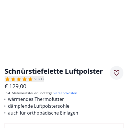
Schnürstiefelette Luftpolster
Merkz
5,0 (1)
€
129,00
inkl. Mehrwertsteuer und zzgl.
Versandkosten
wärmendes Thermofutter
dämpfende Luftpolstersohle
auch für orthopädische Einlagen