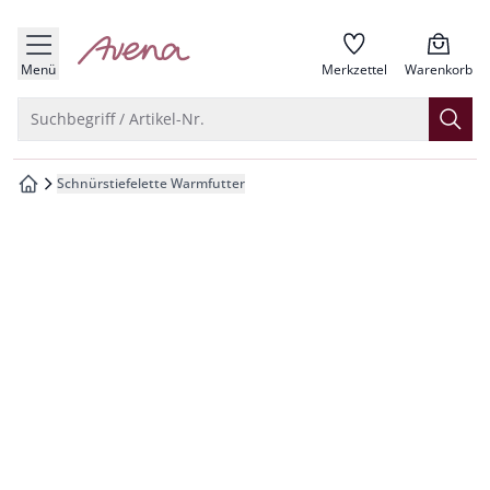
che springen
zur Startseite
vigation springen
Menü
Merkzettel
Warenkorb
inhalt springen
Suche öffnen
Suchbegriff / Artikel-Nr.
oter springen
Schnürstiefelette Warmfutter
zur Startseite
hnellanmeldung springen