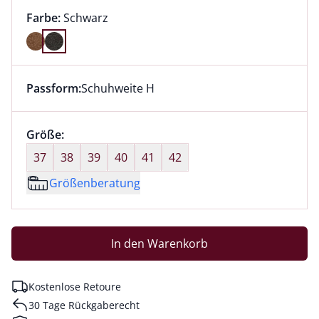
Farbauswahl:
aktuell ausgewählt:
Farbe:
Schwarz
Farbe Schwarz ausgewählt
Passform:
Schuhweite H
Dieser Artikel hat die Passform Schuhweite H. für Inf
Größenauswahl:
Größe:
nichts ausgewählt
37
38
39
40
41
42
Größenberatung
In den Warenkorb
Kostenlose Retoure
30 Tage Rückgaberecht