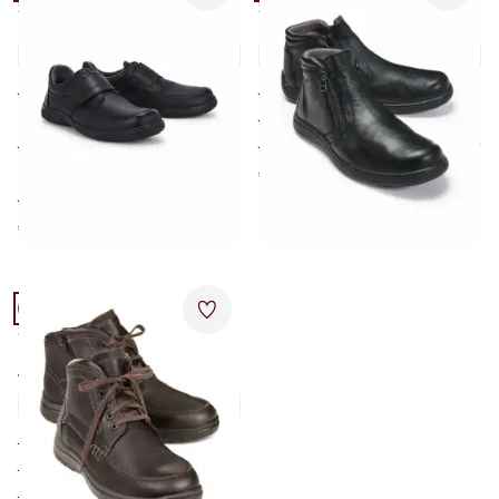
Schuhweite K
Schuhweite K
Hallux Leder Single-Klett
Hallux-Bootie Extraweit
4,8 (6)
4,8 (14)
für empfindliche
für empfindliche Füße
(Hallux-)Füße
Extra-Weite K
für einen hohen Spann
supersoftes Stretchleder
geeignet
€ 119,00
Extra-Weite K
€ 119,00
Artikel 9 von 9.
Passform Schuhweite K.
Merkzettel
Schuhweite K
Extraweit-Boots
Wasserabweisend
4,1 (18)
weist Nässe ab
Extra-Weite K
weich gepolstert