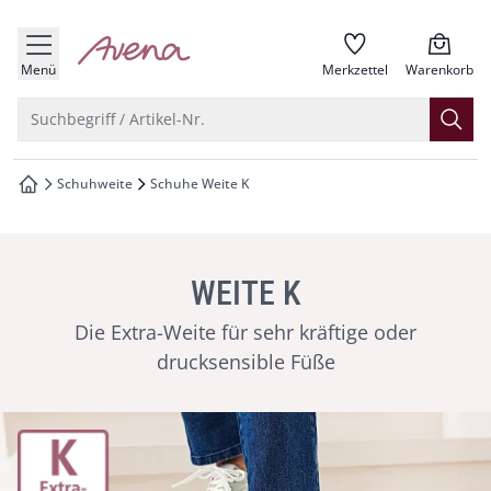
che springen
zur Startseite
vigation springen
Menü
Merkzettel
Warenkorb
inhalt springen
Suche öffnen
Suchbegriff / Artikel-Nr.
oter springen
Schuhweite
Schuhe Weite K
zur Startseite
hnellanmeldung springen
WEITE K
Die Extra-Weite für sehr kräftige oder
drucksensible Füße