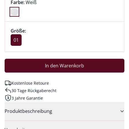
Farbauswahl:
aktuell ausgewählt:
Farbe:
Weiß
Farbe Weiß ausgewählt
Größenauswahl:
Größe 01 ausgewählt
Größe:
aktuell ausgewählt: 01
01
In den Warenkorb
Kostenlose Retoure
30 Tage Rückgaberecht
3 Jahre Garantie
Produktbeschreibung