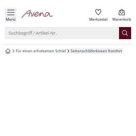
che springen
zur Startseite
vigation springen
Menü
Merkzettel
Warenkorb
inhalt springen
Suche öffnen
Suchbegriff / Artikel-Nr.
oter springen
Für einen erholsamen Schlaf
Seitenschläferkissen Komfort
zur Startseite
hnellanmeldung springen