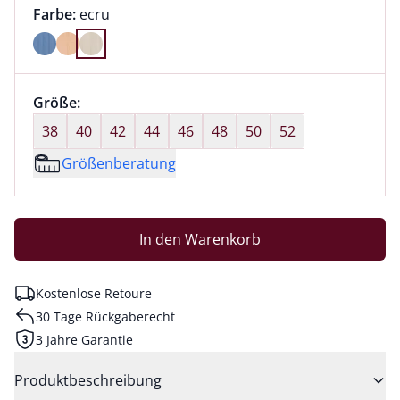
Farbauswahl:
aktuell ausgewählt:
Farbe:
ecru
Farbe ecru ausgewählt
Größenauswahl:
Größe:
nichts ausgewählt
38
40
42
44
46
48
50
52
Größenberatung
In den Warenkorb
Kostenlose Retoure
30 Tage Rückgaberecht
3 Jahre Garantie
Produktbeschreibung