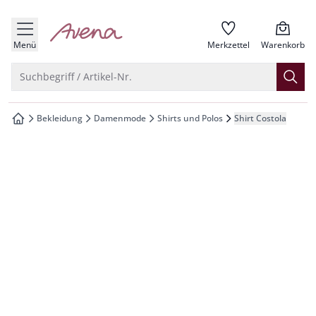
che springen
zur Startseite
vigation springen
Menü
Merkzettel
Warenkorb
inhalt springen
Suche öffnen
Suchbegriff / Artikel-Nr.
oter springen
Bekleidung
Damenmode
Shirts und Polos
Shirt Costola
zur Startseite
hnellanmeldung springen