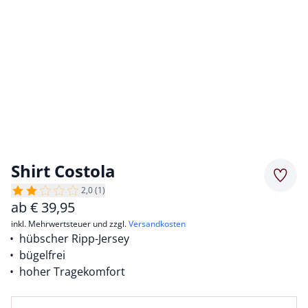
Shirt Costola
Merkz
2,0 (1)
ab
€
39,95
inkl. Mehrwertsteuer und zzgl.
Versandkosten
hübscher Ripp-Jersey
bügelfrei
hoher Tragekomfort