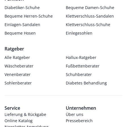
Diabetiker-Schuhe
Bequeme Damen-Schuhe
Bequeme Herren-Schuhe
Klettverschluss-Sandalen
Einlagen-Sandalen
Klettverschluss-Schuhe
Bequeme Hosen
Einlegesohlen
Ratgeber
Alle Ratgeber
Hallux-Ratgeber
Wäscheberater
Fußbettenberater
Venenberater
Schuhberater
Sohlenberater
Diabetes Behandlung
Service
Unternehmen
Lieferung & Rückgabe
Über uns
Online Katalog
Pressebereich
Newsletter Anmeldung