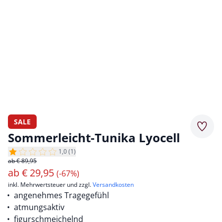
SALE
Merkz
Sommerleicht-Tunika Lyocell
1,0 (1)
ab € 89,95
ab
€
29,95
(-67%)
inkl. Mehrwertsteuer und zzgl.
Versandkosten
angenehmes Tragegefühl
atmungsaktiv
figurschmeichelnd