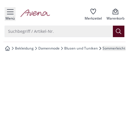
che springen
zur Startseite
vigation springen
Menü
Merkzettel
Warenkorb
inhalt springen
Suche öffnen
Suchbegriff / Artikel-Nr.
oter springen
Bekleidung
Damenmode
Blusen und Tuniken
Sommerleicht-Tu
zur Startseite
hnellanmeldung springen