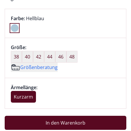
Farbauswahl:
aktuell ausgewählt:
Farbe:
Hellblau
Farbe Hellblau ausgewählt
Größenauswahl:
Größe:
nichts ausgewählt
38
40
42
44
46
48
Größenberatung
Größenauswahl:
Ärmellänge Kurzarm ausgewählt
Ärmellänge:
aktuell ausgewählt: Kurzarm
Kurzarm
In den Warenkorb