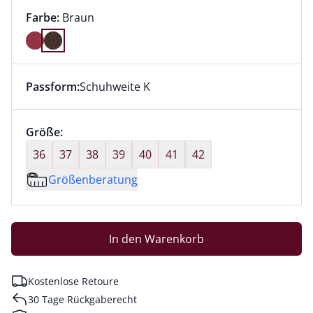
Farbauswahl:
aktuell ausgewählt:
Farbe:
Braun
Farbe Braun ausgewählt
Passform:
Schuhweite K
Dieser Artikel hat die Passform Schuhweite K. für Inf
Größenauswahl:
Größe:
nichts ausgewählt
36
37
38
39
40
41
42
Größenberatung
In den Warenkorb
Kostenlose Retoure
30 Tage Rückgaberecht