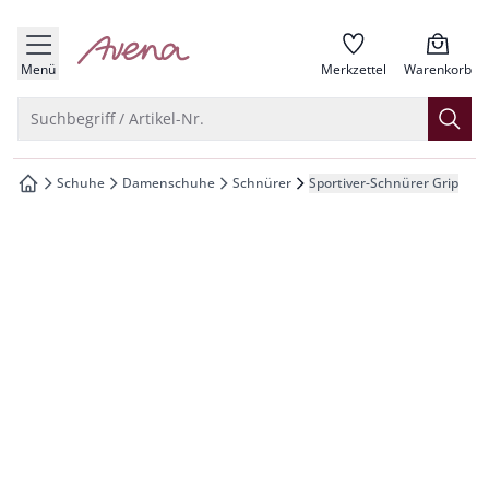
che springen
zur Startseite
vigation springen
Menü
Merkzettel
Warenkorb
inhalt springen
Suche öffnen
Suchbegriff / Artikel-Nr.
oter springen
Schuhe
Damenschuhe
Schnürer
Sportiver-Schnürer Grip
zur Startseite
hnellanmeldung springen