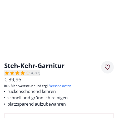
Steh-Kehr-Garnitur
Merkz
4,0 (2)
€
39,95
inkl. Mehrwertsteuer und zzgl.
Versandkosten
rückenschonend kehren
schnell und gründlich reinigen
platzsparend aufzubewahren