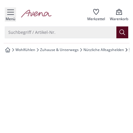
che springen
zur Startseite
vigation springen
Menü
Merkzettel
Warenkorb
inhalt springen
Suche öffnen
Suchbegriff / Artikel-Nr.
oter springen
Wohlfühlen
Zuhause & Unterwegs
Nützliche Alltagshelden
St
zur Startseite
hnellanmeldung springen