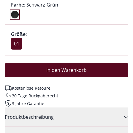
Farbauswahl:
aktuell ausgewählt:
Farbe:
Schwarz-Grün
Farbe Schwarz-Grün ausgewählt
Größenauswahl:
Größe 01 ausgewählt
Größe:
aktuell ausgewählt: 01
01
In den Warenkorb
Kostenlose Retoure
30 Tage Rückgaberecht
3 Jahre Garantie
Produktbeschreibung