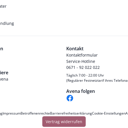
ater
andlung
en
Kontakt
Kontaktformular
Service-Hotline
0671 - 92 022 022
iere
Täglich 7:00 - 22:00 Uhr
Avena
(Regulärer Festnetztarif ihres Telefona
Avena folgen
ng
Impressum
Betroffenenrechte
Barrierefreiheitserklärung
Cookie-Einstellungen
A
Vertrag widerrufen