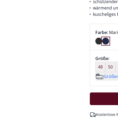
schützender
wärmend u
kuscheliges 
Farbauswah
aktu
Farbe:
Mar
Farbe Mari
Größenaus
Größe:
nic
48
50
Größe
Kostenlose 