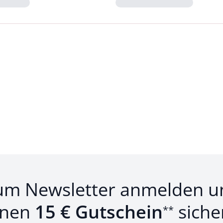
Loading...
um Newsletter anmelden u
inen
15 € Gutschein
siche
**