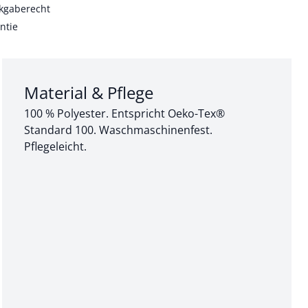
kgaberecht
ntie
Abschnitt 3 von 3:
Material & Pflege
100 % Polyester. Entspricht Oeko-Tex®
Standard 100. Waschmaschinenfest.
Pflegeleicht.