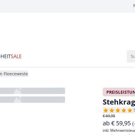
HEIT
SALE
Su
n Fleeceweste
PREISLEISTU
Stehkrag
€ 69,95
ab
€
59,95
(
inkl. Mehrwertsteu