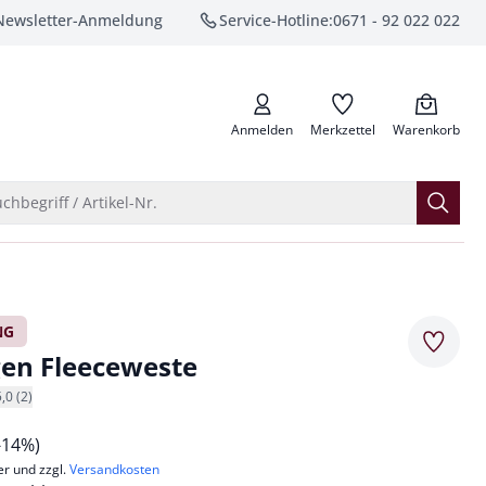
Newsletter-Anmeldung
Service-Hotline:
0671 - 92 022 022
anrufen
Anmelden
Merkzettel
Warenkorb
Suche öffnen
chbegriff / Artikel-Nr.
NG
Merkze
en Fleeceweste
5,0 (2)
-14%)
er und zzgl.
Versandkosten