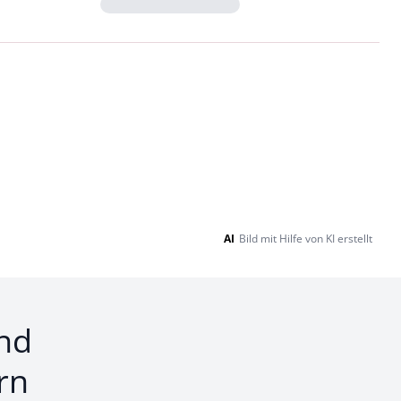
Loading...
AI
Bild mit Hilfe von KI erstellt
nd
rn