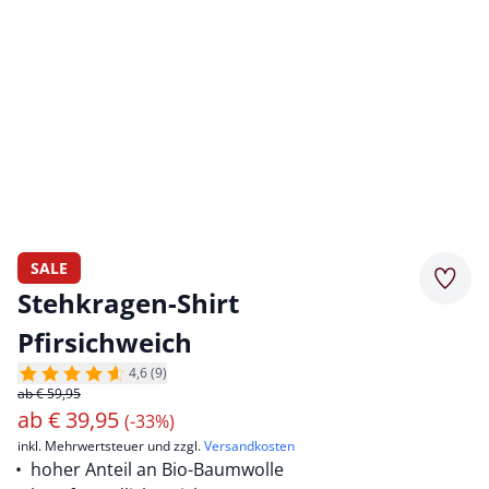
SALE
Merkz
Stehkragen-Shirt
Pfirsichweich
4,6 (9)
ab € 59,95
ab
€
39,95
(-33%)
inkl. Mehrwertsteuer und zzgl.
Versandkosten
hoher Anteil an Bio-Baumwolle