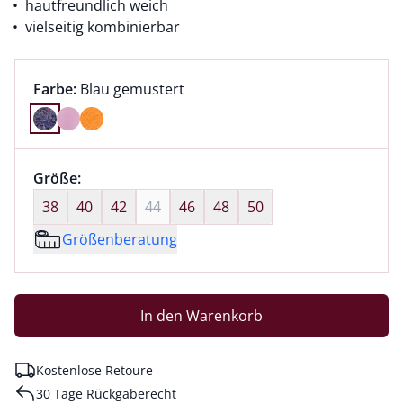
hautfreundlich weich
vielseitig kombinierbar
Farbauswahl:
aktuell ausgewählt:
Farbe:
Blau gemustert
Farbe Blau gemustert ausgewählt
Größenauswahl:
Größe:
nichts ausgewählt
38
40
42
44
46
48
50
Größenberatung
In den Warenkorb
Kostenlose Retoure
30 Tage Rückgaberecht