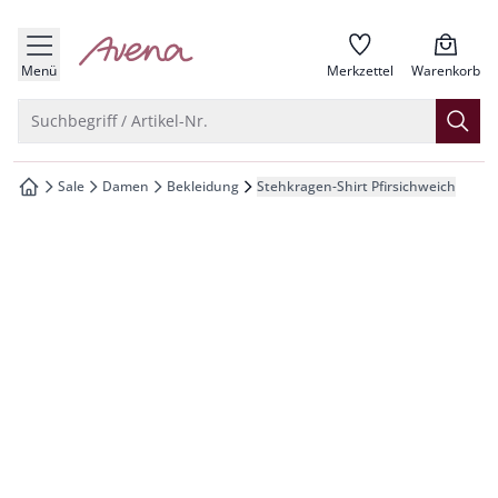
che springen
zur Startseite
vigation springen
Menü
Merkzettel
Warenkorb
inhalt springen
Suche öffnen
Suchbegriff / Artikel-Nr.
oter springen
Sale
Damen
Bekleidung
Stehkragen-Shirt Pfirsichweich
zur Startseite
hnellanmeldung springen