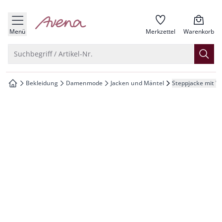
che springen
zur Startseite
vigation springen
Menü
Merkzettel
Warenkorb
inhalt springen
Suche öffnen
Suchbegriff / Artikel-Nr.
oter springen
Bekleidung
Damenmode
Jacken und Mäntel
Steppjacke mit W
zur Startseite
hnellanmeldung springen