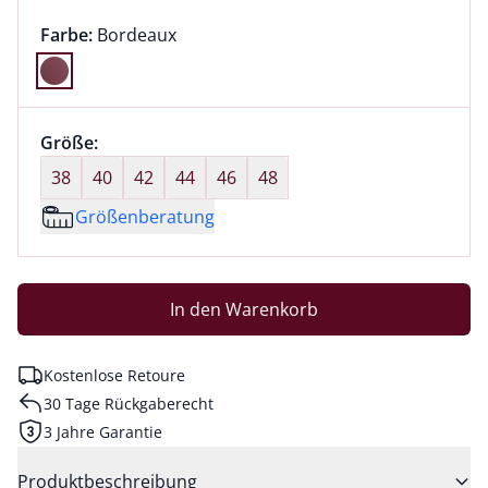
Farbauswahl:
aktuell ausgewählt:
Farbe:
Bordeaux
Farbe Bordeaux ausgewählt
Größenauswahl:
Größe:
nichts ausgewählt
38
40
42
44
46
48
Größenberatung
In den Warenkorb
Kostenlose Retoure
30 Tage Rückgaberecht
3 Jahre Garantie
Produktbeschreibung