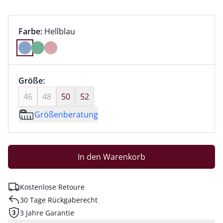
Farbauswahl:
aktuell ausgewählt:
Farbe:
Hellblau
Farbe Hellblau ausgewählt
Größenauswahl:
Größe:
nichts ausgewählt
46
48
50
52
Größenberatung
In den Warenkorb
Kostenlose Retoure
30 Tage Rückgaberecht
3 Jahre Garantie