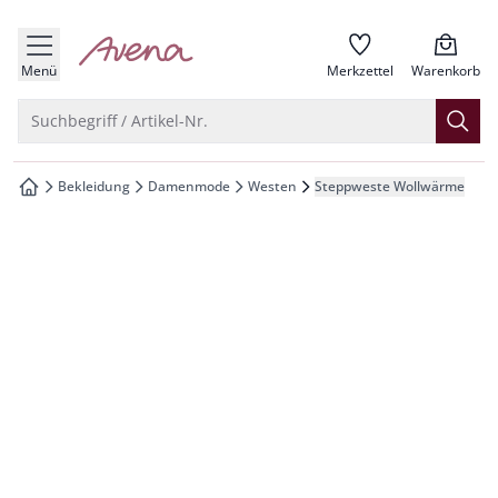
che springen
zur Startseite
vigation springen
Menü
Merkzettel
Warenkorb
inhalt springen
Suche öffnen
Suchbegriff / Artikel-Nr.
oter springen
Bekleidung
Damenmode
Westen
Steppweste Wollwärme
zur Startseite
hnellanmeldung springen