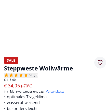
SALE
Merkz
Steppweste Wollwärme
5,0 (3)
€ 115,00
€
34,95
(-70%)
inkl. Mehrwertsteuer und zzgl.
Versandkosten
optimales Trageklima
wasserabweisend
besonders leicht