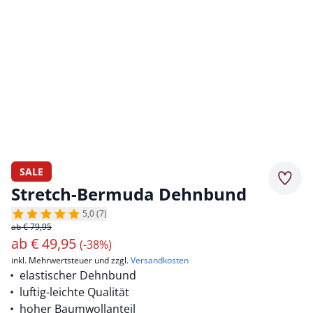
SALE
Merkz
Stretch-Bermuda Dehnbund
5,0 (7)
ab € 79,95
ab
€
49,95
(-38%)
inkl. Mehrwertsteuer und zzgl.
Versandkosten
elastischer Dehnbund
luftig-leichte Qualität
hoher Baumwollanteil