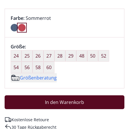
Farbauswahl:
aktuell ausgewählt:
Farbe:
Sommerrot
Farbe Sommerrot ausgewählt
Größenauswahl:
Größe:
nichts ausgewählt
24
25
26
27
28
29
48
50
52
54
56
58
60
Größenberatung
In den Warenkorb
Kostenlose Retoure
30 Tage Rückgaberecht