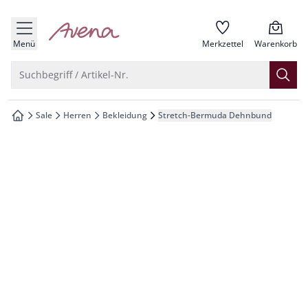
che springen
zur Startseite
vigation springen
Menü
Merkzettel
Warenkorb
inhalt springen
Suche öffnen
Suchbegriff / Artikel-Nr.
oter springen
Sale
Herren
Bekleidung
Stretch-Bermuda Dehnbund
zur Startseite
hnellanmeldung springen