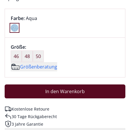
Farbauswahl:
aktuell ausgewählt:
Farbe:
Aqua
Farbe Aqua ausgewählt
Größenauswahl:
Größe:
nichts ausgewählt
46
48
50
Größenberatung
In den Warenkorb
Kostenlose Retoure
30 Tage Rückgaberecht
3 Jahre Garantie