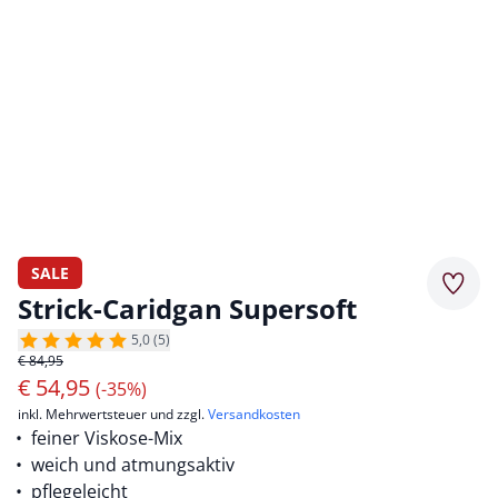
SALE
Merkz
Strick-Caridgan Supersoft
5,0 (5)
€ 84,95
€
54,95
(-35%)
inkl. Mehrwertsteuer und zzgl.
Versandkosten
feiner Viskose-Mix
weich und atmungsaktiv
pflegeleicht