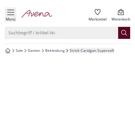
che springen
zur Startseite
vigation springen
Menü
Merkzettel
Warenkorb
inhalt springen
Suche öffnen
Suchbegriff / Artikel-Nr.
oter springen
Sale
Damen
Bekleidung
Strick-Caridgan Supersoft
zur Startseite
hnellanmeldung springen