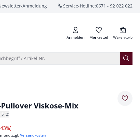
Newsletter-Anmeldung
Service-Hotline:
0671 - 92 022 022
anrufen
Anmelden
Merkzettel
Warenkorb
Suche öffnen
chbegriff / Artikel-Nr.
Merkze
-Pullover Viskose-Mix
4,5 (2)
-43%)
er und zzgl.
Versandkosten