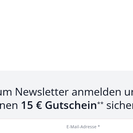
um Newsletter anmelden u
inen
15 € Gutschein
siche
**
E-Mail-Adresse *