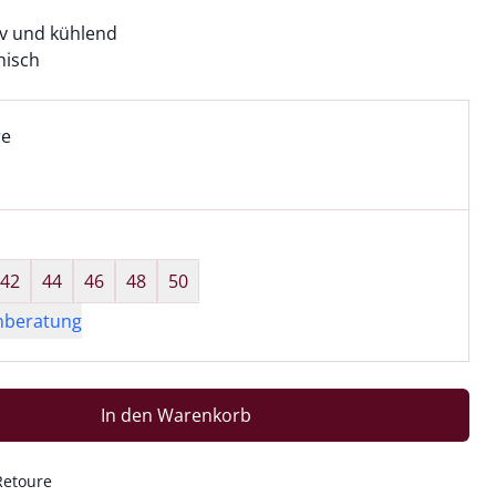
v und kühlend
hisch
l:
ell ausgewählt:
re
e ausgewählt
wahl:
hts ausgewählt
42
44
46
48
50
nberatung
In den Warenkorb
Retoure