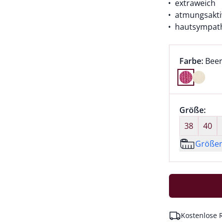
extraweich
atmungsakti
hautsympat
Farbauswah
aktu
Farbe:
Bee
Farbe Beer
Größenaus
Größe:
nic
38
40
Größe
Kostenlose 