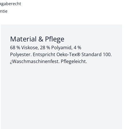
kgaberecht
ntie
Abschnitt 3 von 3:
Material & Pflege
68 % Viskose, 28 % Polyamid, 4 %
Polyester. Entspricht Oeko-Tex® Standard 100.
¿Waschmaschinenfest. Pflegeleicht.