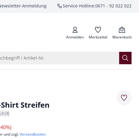
Newsletter-Anmeldung
Service-Hotline:
0671 - 92 022 022
anrufen
Anmelden
Merkzettel
Warenkorb
Suche öffnen
chbegriff / Artikel-Nr.
Merkze
Shirt Streifen
5,0 (3)
-40%)
er und zzgl.
Versandkosten