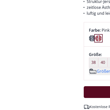
Struktur-Jer
zeitlose Ästh
luftig und le
Farbauswah
aktu
Farbe:
Pink
Farbe Pink
Größenaus
Größe:
nic
38
40
Größe
Kostenlose 