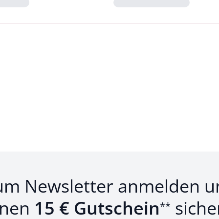
Loading...
um Newsletter anmelden u
inen
15 € Gutschein
siche
**