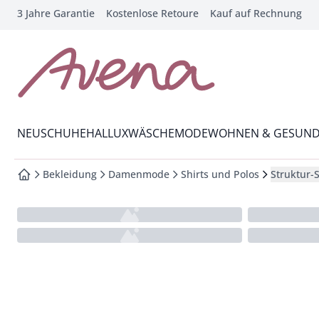
3 Jahre Garantie
Kostenlose Retoure
Kauf auf Rechnung
che springen
vigation springen
inhalt springen
zur Startseite
oter springen
Wechsel in das Menü mit Pfeil-Runter Taste
hnellanmeldung springen
NEU
SCHUHE
HALLUX
WÄSCHE
MODE
WOHNEN & GESUND
Bekleidung
Damenmode
Shirts und Polos
Struktur-S
zur Startseite