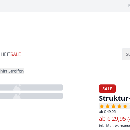
HEIT
SALE
Su
hirt Streifen
SALE
Struktur-
ab € 49,95
ab
€
29,95
(
inkl. Mehrwertsteu