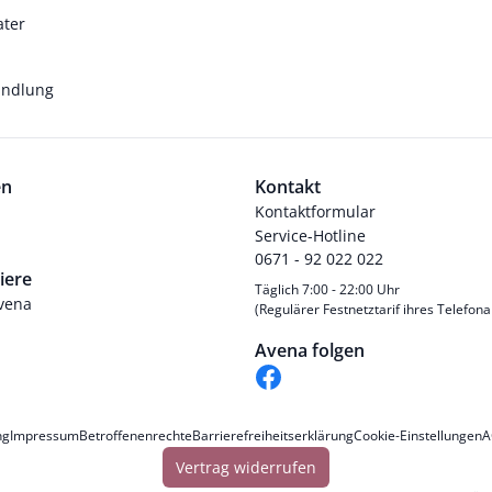
ater
andlung
en
Kontakt
Kontaktformular
Service-Hotline
0671 - 92 022 022
iere
Täglich 7:00 - 22:00 Uhr
Avena
(Regulärer Festnetztarif ihres Telefona
Avena folgen
ng
Impressum
Betroffenenrechte
Barrierefreiheitserklärung
Cookie-Einstellungen
A
Vertrag widerrufen