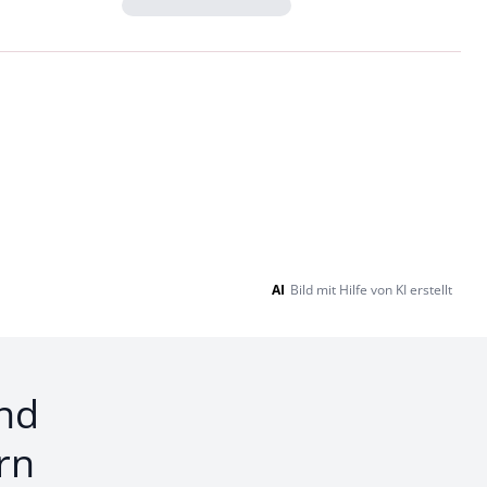
Loading...
AI
Bild mit Hilfe von KI erstellt
nd
rn