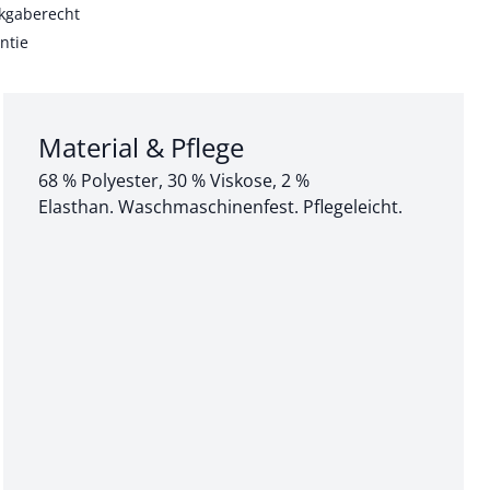
kgaberecht
ntie
Abschnitt 3 von 3:
Material & Pflege
68 % Polyester, 30 % Viskose, 2 %
Elasthan. Waschmaschinenfest. Pflegeleicht.