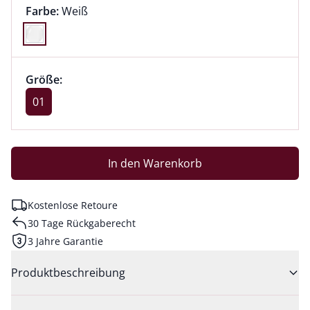
Farbauswahl:
aktuell ausgewählt:
Farbe:
Weiß
Farbe Weiß ausgewählt
Größenauswahl:
Größe 01 ausgewählt
Größe:
aktuell ausgewählt: 01
01
In den Warenkorb
Kostenlose Retoure
30 Tage Rückgaberecht
3 Jahre Garantie
Produktbeschreibung