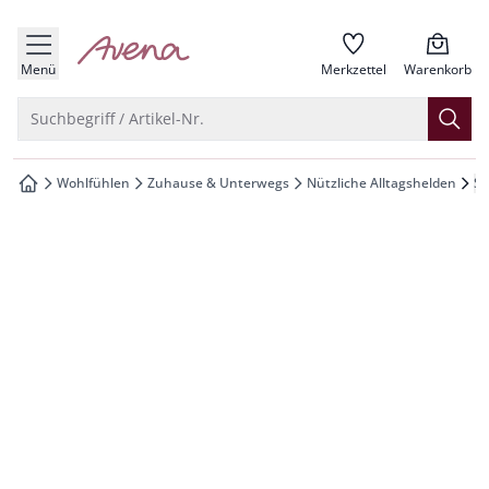
che springen
zur Startseite
vigation springen
Menü
Merkzettel
Warenkorb
inhalt springen
Suche öffnen
Suchbegriff / Artikel-Nr.
oter springen
Wohlfühlen
Zuhause & Unterwegs
Nützliche Alltagshelden
St
zur Startseite
hnellanmeldung springen