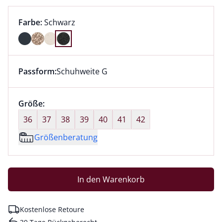
Farbauswahl:
aktuell ausgewählt:
Farbe:
Schwarz
Farbe Schwarz ausgewählt
Passform:
Schuhweite G
Dieser Artikel hat die Passform Schuhweite G. für Inf
Größenauswahl:
Größe:
nichts ausgewählt
36
37
38
39
40
41
42
Größenberatung
In den Warenkorb
Kostenlose Retoure