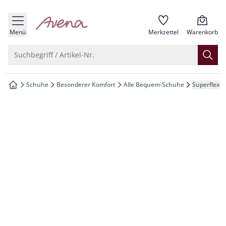
che springen
zur Startseite
vigation springen
Menü
Merkzettel
Warenkorb
inhalt springen
Suche öffnen
Suchbegriff / Artikel-Nr.
oter springen
Schuhe
Besonderer Komfort
Alle Bequem-Schuhe
Superflex-
zur Startseite
hnellanmeldung springen