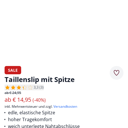
SALE
Merkz
Taillenslip mit Spitze
3,3 (3)
ab € 24,95
ab
€
14,95
(-40%)
inkl. Mehrwertsteuer und zzgl.
Versandkosten
edle, elastische Spitze
hoher Tragekomfort
weich unterlegte Nahtabschlüsse