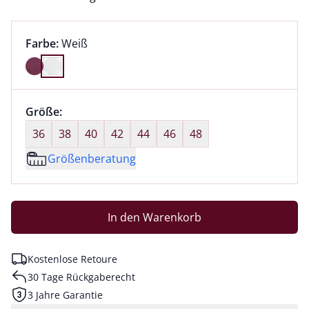
Farbauswahl:
aktuell ausgewählt:
Farbe:
Weiß
Farbe Weiß ausgewählt
Größenauswahl:
Größe:
nichts ausgewählt
36
38
40
42
44
46
48
Größenberatung
In den Warenkorb
Kostenlose Retoure
30 Tage Rückgaberecht
3 Jahre Garantie