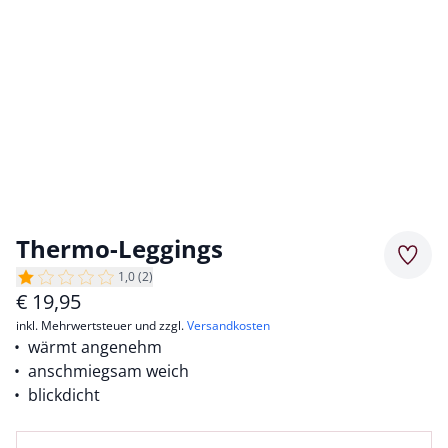
Thermo-Leggings
Merkz
1,0 (2)
€
19,95
inkl. Mehrwertsteuer und zzgl.
Versandkosten
wärmt angenehm
anschmiegsam weich
blickdicht