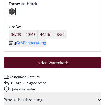
Farbauswahl:
aktuell ausgewählt:
Farbe:
Anthrazit
Farbe Anthrazit ausgewählt
Größenauswahl:
Größe:
nichts ausgewählt
36/38
40/42
44/46
48/50
Größenberatung
In den Warenkorb
Kostenlose Retoure
30 Tage Rückgaberecht
3 Jahre Garantie
Produktbeschreibung