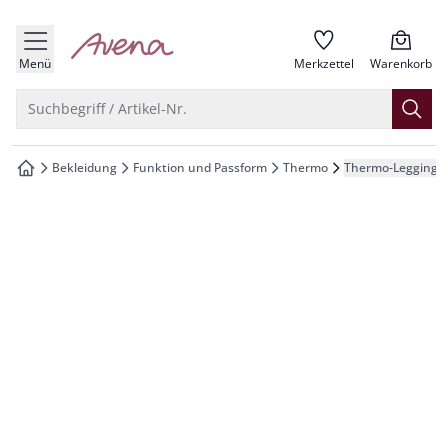
che springen
zur Startseite
vigation springen
Menü
Merkzettel
Warenkorb
inhalt springen
Suche öffnen
Suchbegriff / Artikel-Nr.
oter springen
Bekleidung
Funktion und Passform
Thermo
Thermo-Leggings
zur Startseite
hnellanmeldung springen