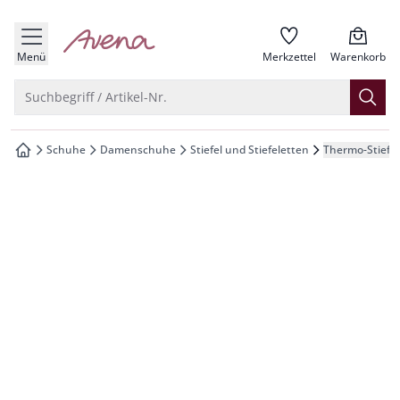
che springen
zur Startseite
vigation springen
Menü
Merkzettel
Warenkorb
inhalt springen
Suche öffnen
Suchbegriff / Artikel-Nr.
oter springen
Schuhe
Damenschuhe
Stiefel und Stiefeletten
Thermo-Stiefel
zur Startseite
hnellanmeldung springen