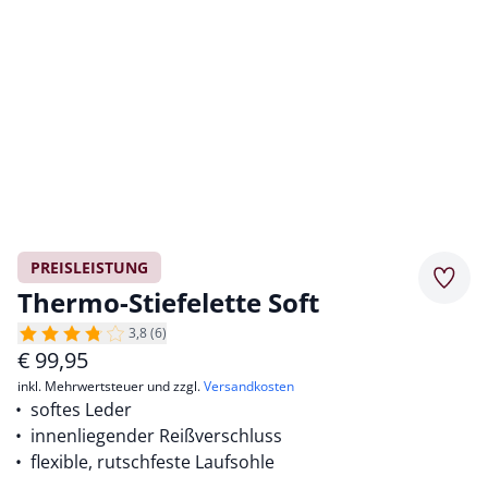
PREISLEISTUNG
Merkz
Thermo-Stiefelette Soft
3,8 (6)
€
99,95
inkl. Mehrwertsteuer und zzgl.
Versandkosten
softes Leder
innenliegender Reißverschluss
flexible, rutschfeste Laufsohle