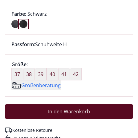
Farbauswahl:
aktuell ausgewählt:
Farbe:
Schwarz
Farbe Schwarz ausgewählt
Passform:
Schuhweite H
Dieser Artikel hat die Passform Schuhweite H. für Inf
Größenauswahl:
Größe:
nichts ausgewählt
37
38
39
40
41
42
Größenberatung
In den Warenkorb
Kostenlose Retoure