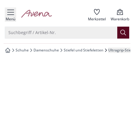
che springen
zur Startseite
vigation springen
Menü
Merkzettel
Warenkorb
inhalt springen
Suche öffnen
Suchbegriff / Artikel-Nr.
oter springen
Schuhe
Damenschuhe
Stiefel und Stiefeletten
Ultragrip-Stief
zur Startseite
hnellanmeldung springen