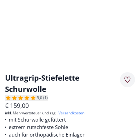
Ultragrip-Stiefelette
Merkz
Schurwolle
5,0 (1)
€
159,00
inkl. Mehrwertsteuer und zzgl.
Versandkosten
mit Schurwolle gefüttert
extrem rutschfeste Sohle
auch für orthopädische Einlagen