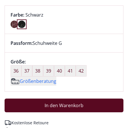
Farbauswahl:
aktuell ausgewählt:
Farbe:
Schwarz
Farbe Schwarz ausgewählt
Passform:
Schuhweite G
Dieser Artikel hat die Passform Schuhweite G. für Inf
Größenauswahl:
Größe:
nichts ausgewählt
36
37
38
39
40
41
42
Größenberatung
In den Warenkorb
Kostenlose Retoure