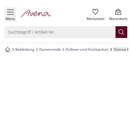
che springen
zur Startseite
vigation springen
Menü
Merkzettel
Warenkorb
inhalt springen
Suche öffnen
Suchbegriff / Artikel-Nr.
oter springen
Bekleidung
Damenmode
Pullover und Strickjacken
Viskose Pu
zur Startseite
hnellanmeldung springen