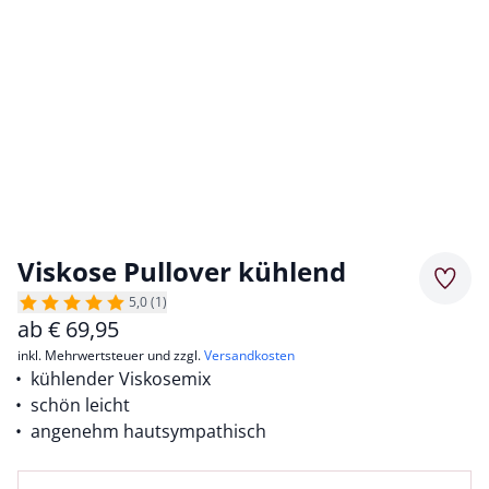
Viskose Pullover kühlend
Merkz
5,0 (1)
ab
€
69,95
inkl. Mehrwertsteuer und zzgl.
Versandkosten
kühlender Viskosemix
schön leicht
angenehm hautsympathisch