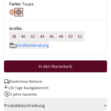
Farbauswahl:
aktuell ausgewählt:
Farbe:
Taupe
Farbe Taupe ausgewählt
Größenauswahl:
Größe:
nichts ausgewählt
38
40
42
44
46
48
50
52
Größenberatung
In den Warenkorb
Kostenlose Retoure
30 Tage Rückgaberecht
3 Jahre Garantie
Produktbeschreibung