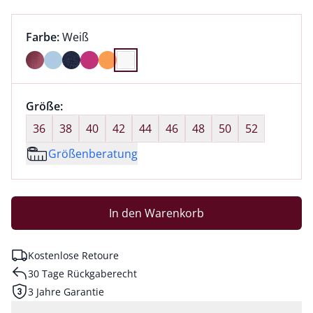
Farbauswahl:
aktuell ausgewählt:
Farbe:
Weiß
Farbe Weiß ausgewählt
Größenauswahl:
Größe:
nichts ausgewählt
36
38
40
42
44
46
48
50
52
Größenberatung
In den Warenkorb
Kostenlose Retoure
30 Tage Rückgaberecht
3 Jahre Garantie