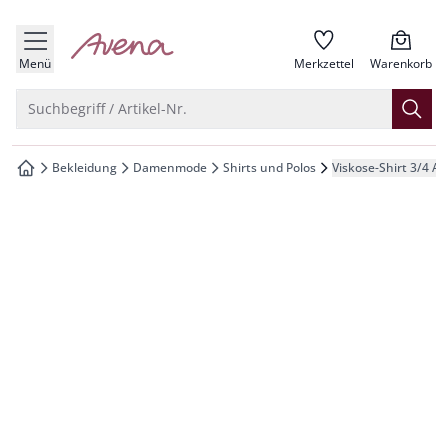
che springen
zur Startseite
vigation springen
Menü
Merkzettel
Warenkorb
inhalt springen
Suche öffnen
Suchbegriff / Artikel-Nr.
oter springen
Bekleidung
Damenmode
Shirts und Polos
Viskose-Shirt 3/4 A
zur Startseite
hnellanmeldung springen