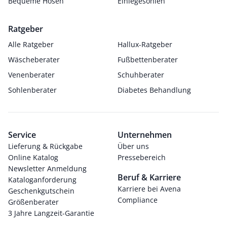
Bequeme Hosen
Einlegesohlen
Ratgeber
Alle Ratgeber
Hallux-Ratgeber
Wäscheberater
Fußbettenberater
Venenberater
Schuhberater
Sohlenberater
Diabetes Behandlung
Service
Unternehmen
Lieferung & Rückgabe
Über uns
Online Katalog
Pressebereich
Newsletter Anmeldung
Beruf & Karriere
Kataloganforderung
Karriere bei Avena
Geschenkgutschein
Compliance
Größenberater
3 Jahre Langzeit-Garantie