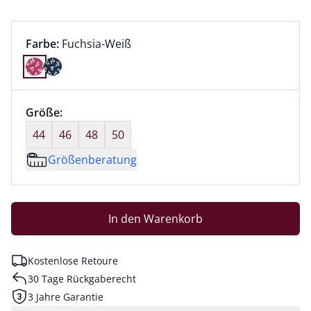
Farbauswahl:
aktuell ausgewählt:
Farbe:
Fuchsia-Weiß
Farbe Fuchsia-Weiß ausgewählt
Größenauswahl:
Größe:
nichts ausgewählt
44
46
48
50
Größenberatung
In den Warenkorb
Kostenlose Retoure
30 Tage Rückgaberecht
3 Jahre Garantie