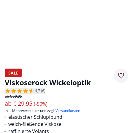
SALE
Merkz
Viskoserock Wickeloptik
4,7 (6)
ab € 59,95
ab
€
29,95
(-50%)
inkl. Mehrwertsteuer und zzgl.
Versandkosten
elastischer Schlupfbund
weich-fließende Viskose
raffinierte Volants