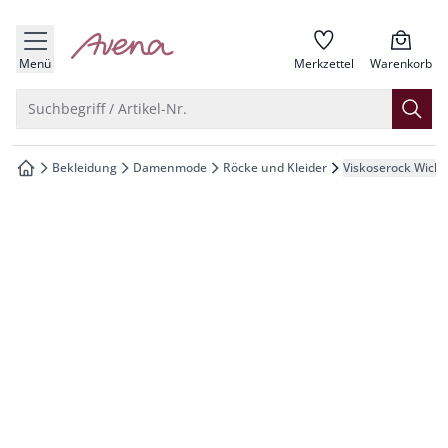
che springen
zur Startseite
vigation springen
Menü
Merkzettel
Warenkorb
inhalt springen
Suche öffnen
Suchbegriff / Artikel-Nr.
oter springen
Bekleidung
Damenmode
Röcke und Kleider
Viskoserock Wicke
zur Startseite
hnellanmeldung springen